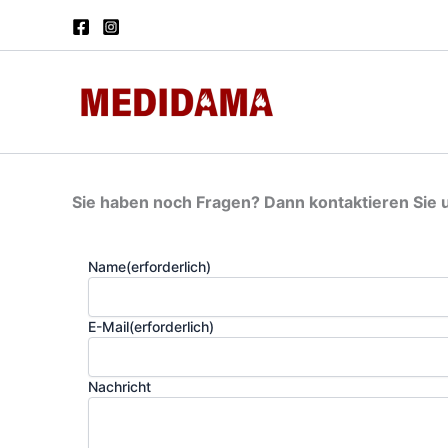
Zum
Inhalt
springen
Sie haben noch Fragen? Dann kontaktieren Sie 
Name
(erforderlich)
E-Mail
(erforderlich)
Nachricht